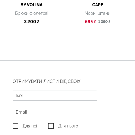
BY VOLINA
CAPE
Брюки фіолетові
Чорні штани
3 200 ₴
695 ₴
1 390 ₴
ОТРИМУВАТИ ЛИСТИ ВІД СВОЇХ
Для неї
Для нього