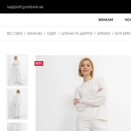
support@vsisvoi.ua
ЖІНКАМ
ЧО
ВСІ. СВОЇ
/
ЖІНКАМ
/
ОДЯГ
/
ШТАНИ ТА ШОРТИ
/
БРЮКИ
/
БІЛІ БРЮ
60%