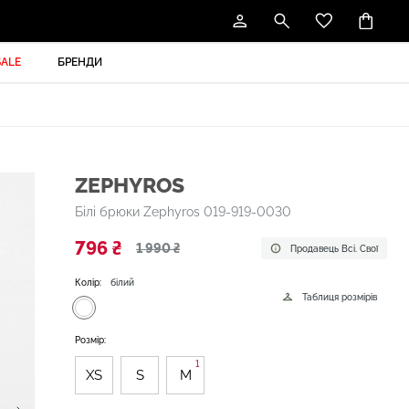
SALE
БРЕНДИ
ZEPHYROS
Білі брюки Zephyros 019-919-0030
796 ₴
1 990 ₴
Продавець Всі. Свої
Колір:
білий
Таблиця розмірів
Розмір:
1
XS
S
M