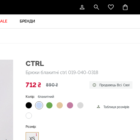
SALE
БРЕНДИ
CTRL
Брюки блакитні ctrl 019-040-0318
712 ₴
890 ₴
Продавець Всі. Свої
Колір:
блакитний
Таблиця розмірів
Розмір:
1
XS