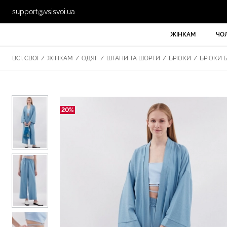
support@vsisvoi.ua
ЖІНКАМ
ЧО
ВСІ. СВОЇ
/
ЖІНКАМ
/
ОДЯГ
/
ШТАНИ ТА ШОРТИ
/
БРЮКИ
/
БРЮКИ БЛ
20%