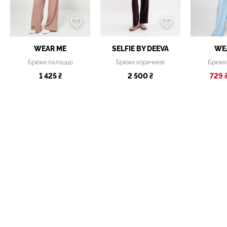
WEAR ME
SELFIE BY DEEVA
WE
Брюки палаццо
Брюки коричневі
Брюки
1 425 ₴
2 500 ₴
729 