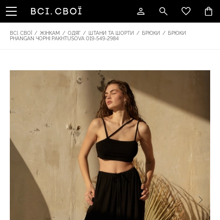
ВСІ. СВОЇ
/
ЖІНКАМ
/
ОДЯГ
/
ШТАНИ ТА ШОРТИ
/
БРЮКИ
/
БРЮКИ
PHANGAN ЧОРНІ PAKHTUSOVA 019-549-2984