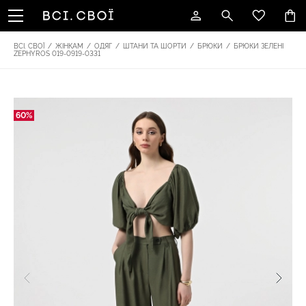
ВСІ. СВОЇ
/
ЖІНКАМ
/
ОДЯГ
/
ШТАНИ ТА ШОРТИ
/
БРЮКИ
/
БРЮКИ ЗЕЛЕНІ
ZEPHYROS 019-0919-0331
60%