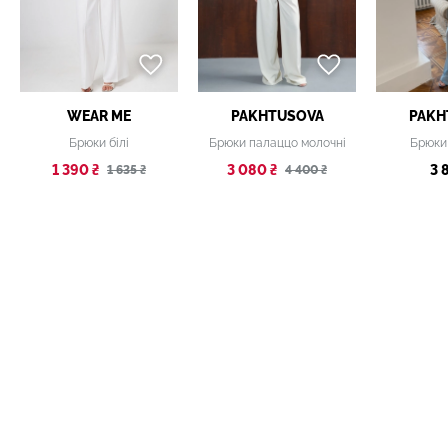
WEAR ME
PAKHTUSOVA
PAKH
Брюки білі
Брюки палаццо молочні
Брюки
1 390 ₴
3 080 ₴
3 
1 635 ₴
4 400 ₴