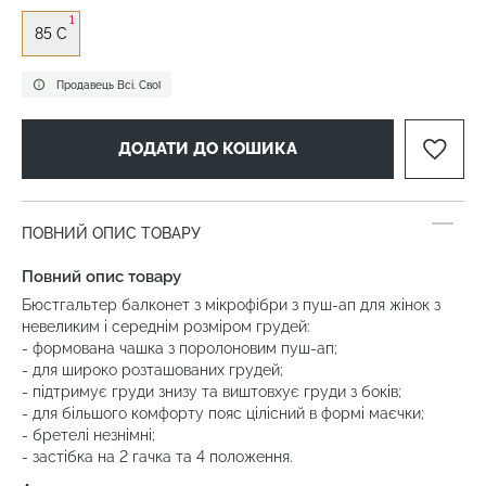
1
85 C
Продавець Всі. Свої
ДОДАТИ ДО КОШИКА
ПОВНИЙ ОПИС ТОВАРУ
Повний опис товару
Бюстгальтер балконет з мікрофібри з пуш-ап для жінок з
невеликим і середнім розміром грудей:
- формована чашка з поролоновим пуш-ап;
- для широко розташованих грудей;
- підтримує груди знизу та виштовхує груди з боків;
- для більшого комфорту пояс цілісний в формі маєчки;
- бретелі незнімні;
- застібка на 2 гачка та 4 положення.