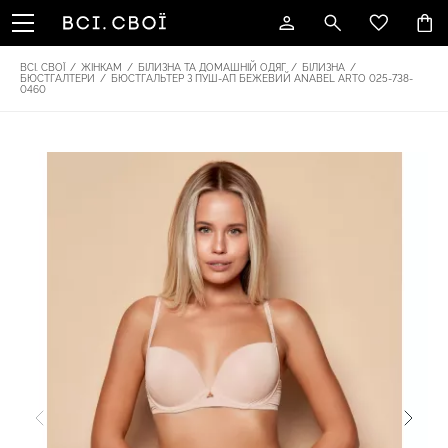
ВСІ. СВОЇ
/
ЖІНКАМ
/
БІЛИЗНА ТА ДОМАШНІЙ ОДЯГ
/
БІЛИЗНА
/
БЮСТГАЛТЕРИ
/
БЮСТГАЛЬТЕР З ПУШ-АП БЕЖЕВИЙ ANABEL ARTO 025-738-
0460