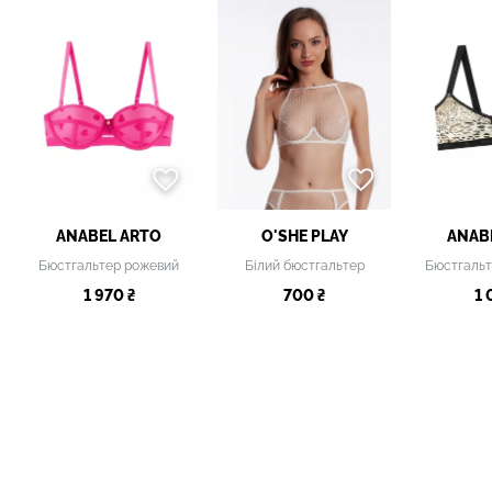
ANABEL ARTO
O'SHE PLAY
ANAB
Бюстгальтер рожевий
Білий бюстгальтер
Бюстгальт
1 970 ₴
700 ₴
1 