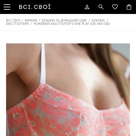
ВСІ. СВОЇ
/
ЖІНКАМ
/
БІЛИЗНА ТА ДОМАШНІЙ ОДЯГ
/
БІЛИЗНА
/
БЮСТГАЛТЕРИ
/
РОЖЕВИЙ БЮСТГАЛТЕР O'SHE PLAY 025-487-0161