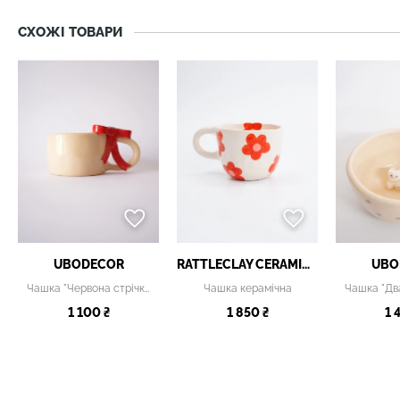
СХОЖІ ТОВАРИ
UBODECOR
RATTLECLAY CERAMICS
UBO
Чашка "Червона стрічка"
Чашка керамічна
1 100 ₴
1 850 ₴
1 