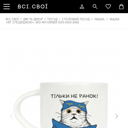
ВСІ. СВОЇ
/
ДІМ ТА ДЕКОР
/
ПОСУД
/
СТОЛОВИЙ ПОСУД
/
ЧАШКА
/
ЧАШКА
«КІТ З ПОДУШКОЮ», 450 МЛ ORNER 509-0143-1065