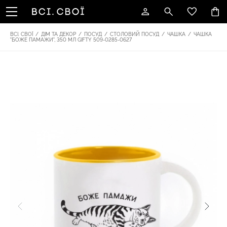
ВСІ. СВОЇ
/
ДІМ ТА ДЕКОР
/
ПОСУД
/
СТОЛОВИЙ ПОСУД
/
ЧАШКА
/
ЧАШКА
"БОЖЕ ПАМАЖИ", 350 МЛ GIFTY 509-0285-0627