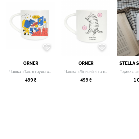
ORNER
ORNER
STELLA 
Чашка «Так, я трудоголік» біла, 400 мл
Чашка «Лінивий кіт з пончиками" біла
499 ₴
499 ₴
1 