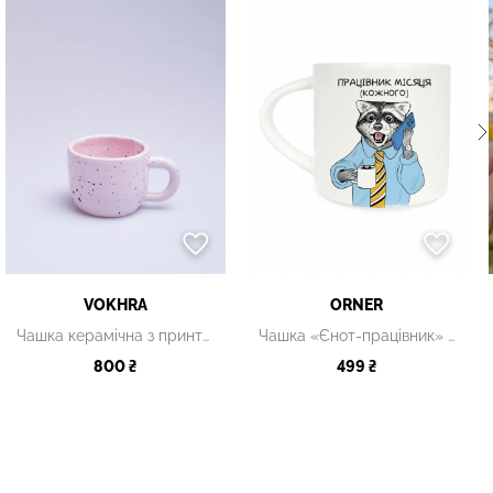
VOKHRA
ORNER
Чашка керамічна з принтом, 220 мл
Чашка «Єнот-працівник» біла
800 ₴
499 ₴