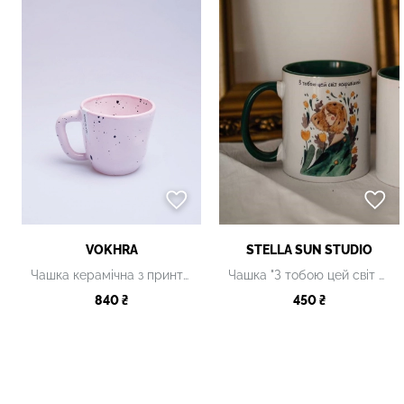
VOKHRA
STELLA SUN STUDIO
Чашка керамічна з принтом, 320 мл
Чашка "З тобою цей світ яскравіший" керамічна
840 ₴
450 ₴