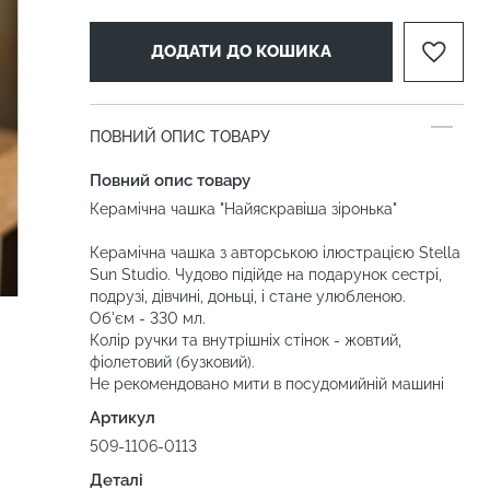
ДОДАТИ ДО КОШИКА
ПОВНИЙ ОПИС ТОВАРУ
Повний опис товару
Керамічна чашка "Найяскравіша зіронька"
Керамічна чашка з авторською ілюстрацією Stella
Sun Studio. Чудово підійде на подарунок сестрі,
подрузі, дівчині, доньці, і стане улюбленою.
Об'єм - 330 мл.
Колір ручки та внутрішніх стінок - жовтий,
фіолетовий (бузковий).
Не рекомендовано мити в посудомийній машині
Артикул
509-1106-0113
Деталі