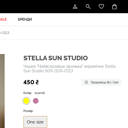
SALE
БРЕНДИ
-0113
STELLA SUN STUDIO
Чашка "Найяскравіша зіронька" керамічна Stella
Sun Studio 509-1106-0113
450 ₴
Продавець Всі. Свої
Колір:
жовтий
Розмір:
One size