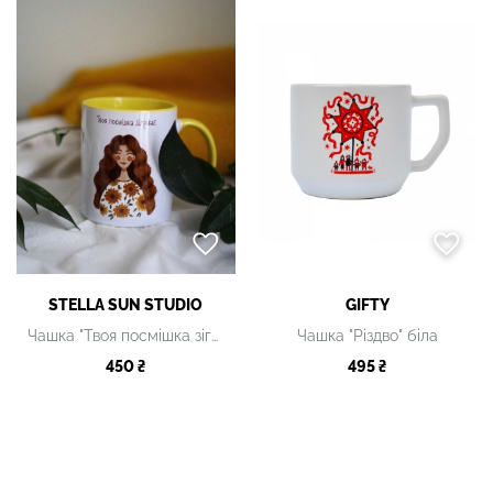
STELLA SUN STUDIO
GIFTY
Чашка "Твоя посмішка зігріває" керамічна
Чашка "Різдво" біла
450 ₴
495 ₴