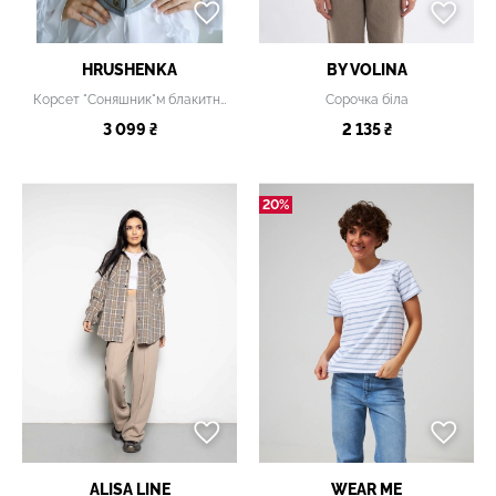
HRUSHENKA
BY VOLINA
Корсет "Соняшник"м блакитний
Сорочка біла
3 099 ₴
2 135 ₴
20%
ALISA LINE
WEAR ME