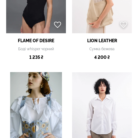
FLAME OF DESIRE
LION LEATHER
Боді whisper чорний
Сумка бежева
1 235 ₴
4 200 ₴