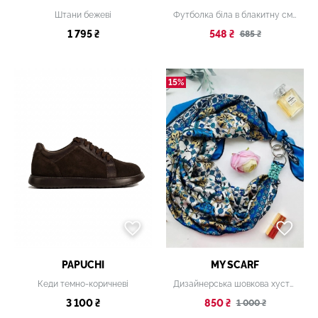
Штани бежеві
Футболка біла в блакитну смужку
1 795 ₴
548 ₴
685 ₴
15%
PAPUCHI
MY SCARF
Кеди темно-коричневі
Дизайнерська шовкова хустка My Scarf "Квіткова палітра" 90 на 90 см
3 100 ₴
850 ₴
1 000 ₴