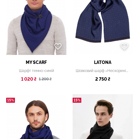
MY SCARF
LATONA
Шарфт темно-синій
Шовковий шарф «Нескорені.Козацька слава», 20х140 см
1 020 ₴
2 750 ₴
1 200 ₴
15%
15%