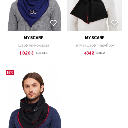
MY SCARF
MY SCARF
Шарф темно-сірий
Теплий шарф "Нью-Йорк"
1 020 ₴
434 ₴
1 200 ₴
510 ₴
15%