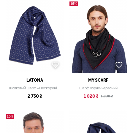
15%
LATONA
MY SCARF
Шовковий шарф «Нескорені.Час героїв», 20х140 см
Шарф чорно-червоний
2 750 ₴
1 020 ₴
1 200 ₴
15%