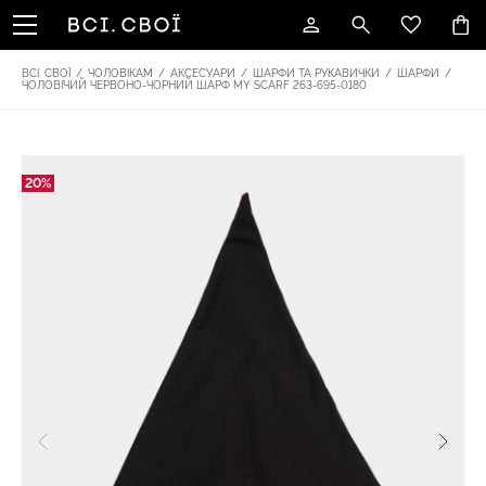
ВСІ. СВОЇ
/
ЧОЛОВІКАМ
/
АКСЕСУАРИ
/
ШАРФИ ТА РУКАВИЧКИ
/
ШАРФИ
/
ЧОЛОВІЧИЙ ЧЕРВОНО-ЧОРНИЙ ШАРФ MY SCARF 263-695-0180
20%