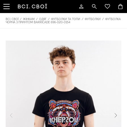
ВСІ. СВОЇ
/
ЖІНКАМ
/
ОДЯГ
/
ФУТБОЛКИ ТА ТОПИ
/
ФУТБОЛКИ
/
ФУТБОЛКА
ЧОРНА З ПРИНТОМ BARRICADE 696-020-0154