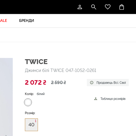
SALE
БРЕНДИ
TWICE
Джинси білі TWICE 047-1052-0261
2 072 ₴
2 590 ₴
Продавець Всі. Свої
Колір:
білий
Таблиця розмірів
Розмір:
1
40