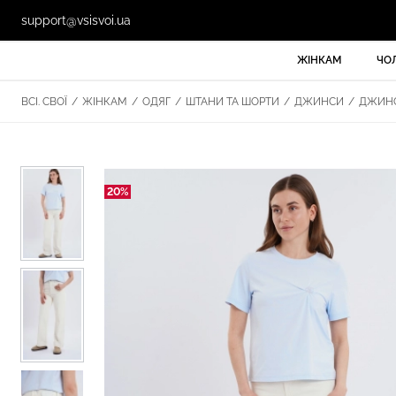
support@vsisvoi.ua
ЖІНКАМ
ЧО
ВСІ. СВОЇ
/
ЖІНКАМ
/
ОДЯГ
/
ШТАНИ ТА ШОРТИ
/
ДЖИНСИ
/
ДЖИНСИ
20%