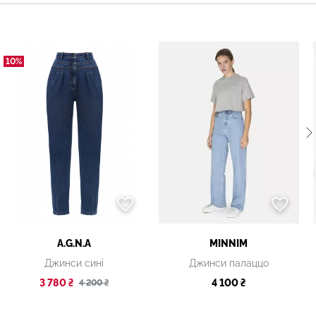
10%
A.G.N.A
MINNIM
Джинси сині
Джинси палаццо
3 780 ₴
4 100 ₴
4 200 ₴