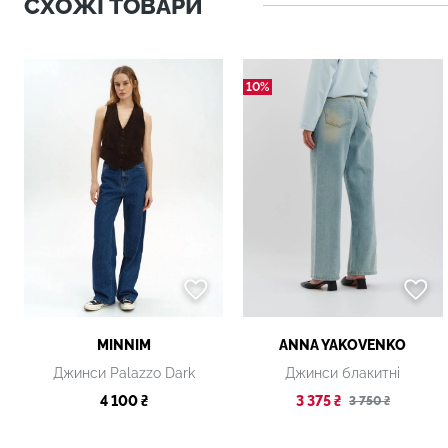
СХОЖІ ТОВАРИ
10%
MINNIM
ANNA YAKOVENKO
Джинси Palazzo Dark
Джинси блакитні
4 100 ₴
3 375 ₴
3 750 ₴