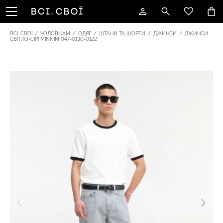
ВСІ. СВОЇ
/
ЧОЛОВІКАМ
/
ОДЯГ
/
ШТАНИ ТА ШОРТИ
/
ДЖИНСИ
/
ДЖИНСИ
СВІТЛО-СІРІ MINNIM 047-0130-0122