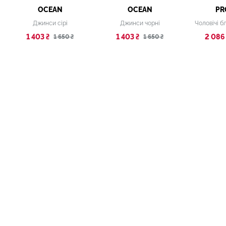
OCEAN
OCEAN
PR
Джинси сірі
Джинси чорні
1 403 ₴
1 403 ₴
2 086
1 650 ₴
1 650 ₴