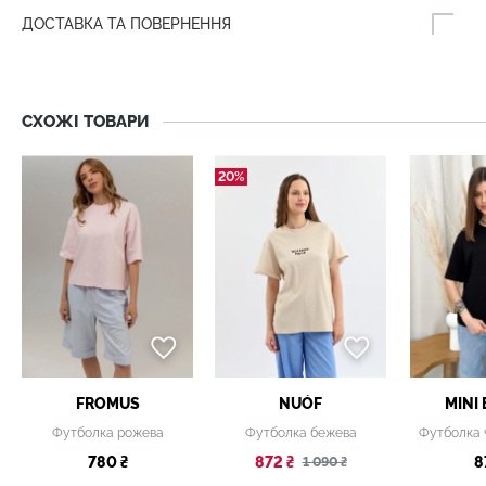
ДОСТАВКА ТА ПОВЕРНЕННЯ
СХОЖІ ТОВАРИ
20%
FROMUS
NUÓF
MINI
Футболка рожева
Футболка бежева
780 ₴
872 ₴
8
1 090 ₴