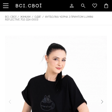
ВСІ. СВОЇ
/
ЖІНКАМ
/
ОДЯГ
/
ФУТБОЛКА ЧОРНА З ПРИНТОМ LUMINI
REFLECTIVE 702-1114-0003