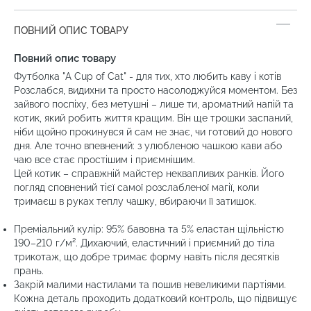
ПОВНИЙ ОПИС ТОВАРУ
Повний опис товару
Футболка "A Cup of Cat" - для тих, хто любить каву і котів
Розслабся, видихни та просто насолоджуйся моментом. Без
зайвого поспіху, без метушні – лише ти, ароматний напій та
котик, який робить життя кращим. Він ще трошки заспаний,
ніби щойно прокинувся й сам не знає, чи готовий до нового
дня. Але точно впевнений: з улюбленою чашкою кави або
чаю все стає простішим і приємнішим.
Цей котик – справжній майстер неквапливих ранків. Його
погляд сповнений тієї самої розслабленої магії, коли
тримаєш в руках теплу чашку, вбираючи її затишок.
Преміальний кулір: 95% бавовна та 5% еластан щільністю
190–210 г/м². Дихаючий, еластичний і приємний до тіла
трикотаж, що добре тримає форму навіть після десятків
прань.
Закрій малими настилами та пошив невеликими партіями.
Кожна деталь проходить додатковий контроль, що підвищує