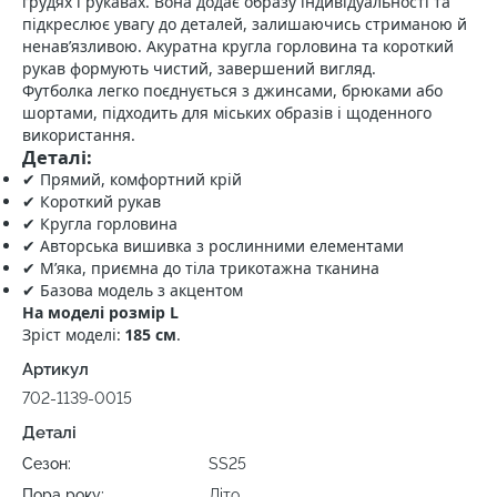
грудях і рукавах. Вона додає образу індивідуальності та
підкреслює увагу до деталей, залишаючись стриманою й
ненав’язливою. Акуратна кругла горловина та короткий
рукав формують чистий, завершений вигляд.
Футболка легко поєднується з джинсами, брюками або
шортами, підходить для міських образів і щоденного
використання.
Деталі:
✔ Прямий, комфортний крій
✔ Короткий рукав
✔ Кругла горловина
✔ Авторська вишивка з рослинними елементами
✔ М’яка, приємна до тіла трикотажна тканина
✔ Базова модель з акцентом
На моделі розмір L
Зріст моделі:
185 см
.
Артикул
702-1139-0015
Деталі
Сезон:
SS25
Пора року:
Літо