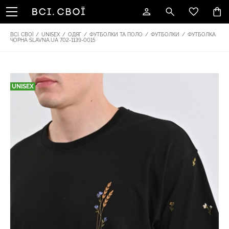
ВСІ. СВОЇ
/
UNISEX
/
ОДЯГ
/
ФУТБОЛКИ ТА ПОЛО
/
ФУТБОЛКИ
/
ФУТБОЛКА
ЧОРНА SLAVNA.UA 702-1139-0015
UNISEX