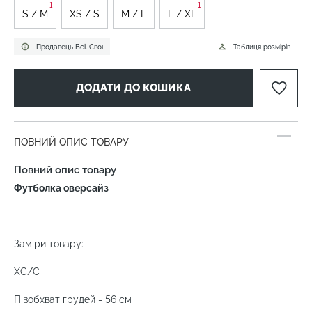
1
1
S / M
XS / S
M / L
L / XL
Продавець Всі. Свої
Таблиця розмірів
ДОДАТИ ДО КОШИКА
ПОВНИЙ ОПИС ТОВАРУ
Повний опис товару
Футболка оверсайз
Заміри товару:
ХС/С
Півобхват грудей - 56 см