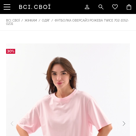
ВСІ. СВОЇ
/
ЖІНКАМ
/
ОДЯГ
/
ФУТБОЛКА ОВЕРСАЙЗ РОЖЕВА TWICE 702-1052-
0231
30%