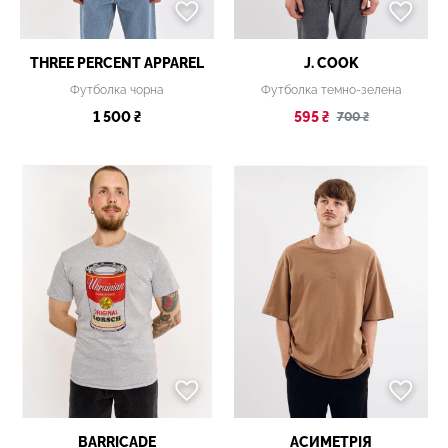
THREE PERCENT APPAREL
J. COOK
Футболка чорна
Футболка темно-зелена
1 500 ₴
595 ₴
700 ₴
BARRICADE
АСИМЕТРІЯ