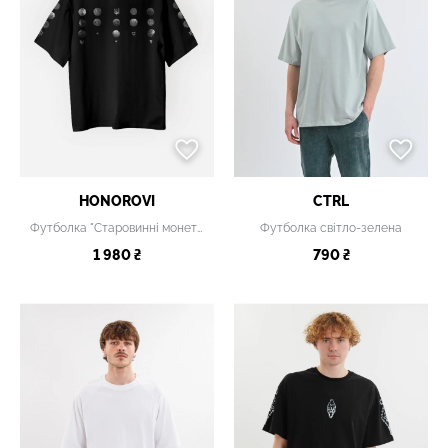
HONOROVI
CTRL
Футболка "Старовинні монети"
Футболка світло-зелена
1 980 ₴
790 ₴