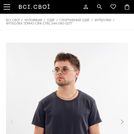
ВСІ. СВОЇ
/
ЧОЛОВІКАМ
/
ОДЯГ
/
СПОРТИВНИЙ ОДЯГ
/
ФУТБОЛКИ
/
ФУТБОЛКА ТЕМНО-СІРА CTRL 244-040-0277