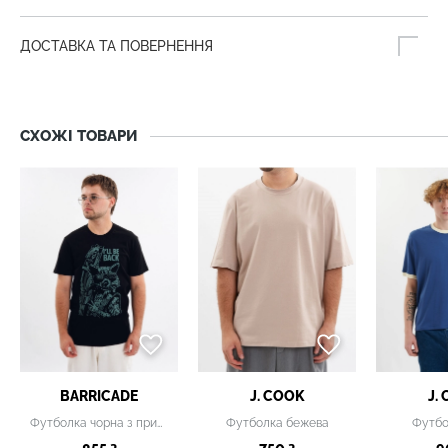
ДОСТАВКА ТА ПОВЕРНЕННЯ
СХОЖІ ТОВАРИ
BARRICADE
J. COOK
J.
Футболка чорна з принтом
Футболка бежева
Футбо