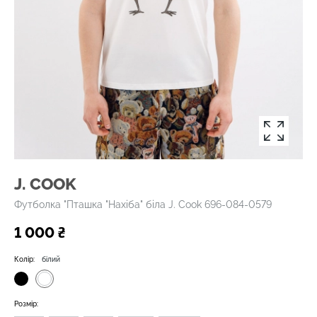
J. COOK
Футболка "Пташка "Нахіба" біла J. Cook 696-084-0579
1 000 ₴
Колір:
білий
Розмір: