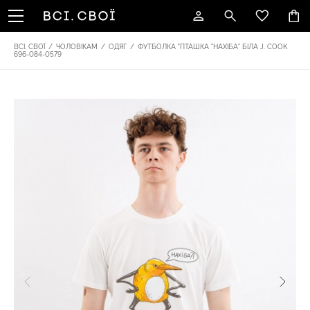
ВСІ. СВОЇ
/
ЧОЛОВІКАМ
/
ОДЯГ
/
ФУТБОЛКА "ПТАШКА "НАХІБА" БІЛА J. COOK
696-084-0579