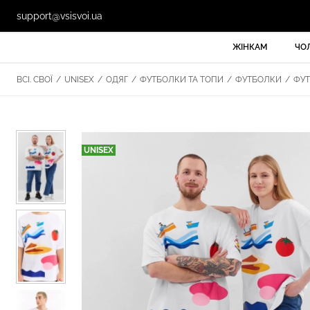
support@vsisvoi.ua
ЖІНКАМ
ЧО
ВСІ. СВОЇ
/
UNISEX
/
ОДЯГ
/
ФУТБОЛКИ ТА ТОПИ
/
ФУТБОЛКИ
/
ФУТ
UNISEX