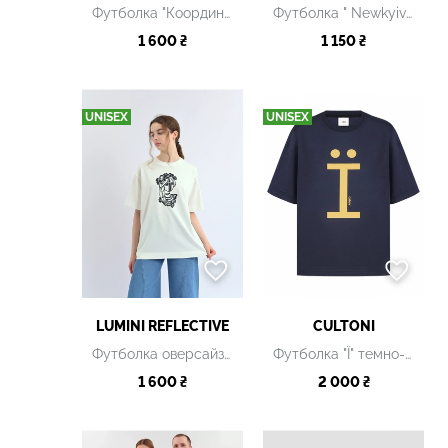
Футболка "Координати Києва" чорна
Футболка " Newkyivlogo" біла
1 600 ₴
1 150 ₴
UNISEX
UNISEX
LUMINI REFLECTIVE
CULTONI
Футболка оверсайз біла УНІСЕКС
Футболка "Ї" темно-сіра
1 600 ₴
2 000 ₴