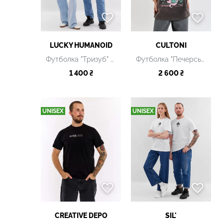
LUCKY НUMANOID
CULTONI
Футболка "Тризуб" біла
Футболка "Печерський Змій" тенмо-сіра
1 400 ₴
2 600 ₴
UNISEX
UNISEX
CREATIVE DEPO
SIL'