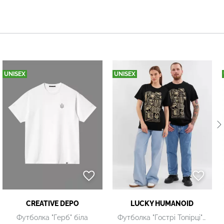
UNISEX
UNISEX
CREATIVE DEPO
LUCKY НUMANOID
Футболка "Герб" біла
Футболка "Гострі Топірці" чорна