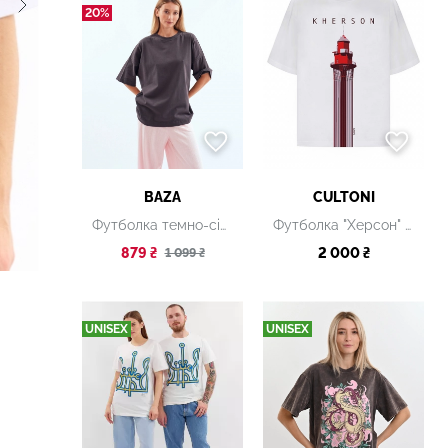
20%
BAZA
CULTONI
Футболка темно-сіра
Футболка "Херсон" біла
879 ₴
2 000 ₴
1 099 ₴
UNISEX
UNISEX