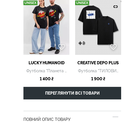
UNISEX
UNISEX
LUCKY НUMANOID
CREATIVE DEPO PLUS
Футболка "Планета Борщ" темно-синя
Футболка "ТИЛОВИК" чорна
1 400 ₴
1 900 ₴
ПЕРЕГЛЯНУТИ ВСІ ТОВАРИ
ПОВНИЙ ОПИС ТОВАРУ