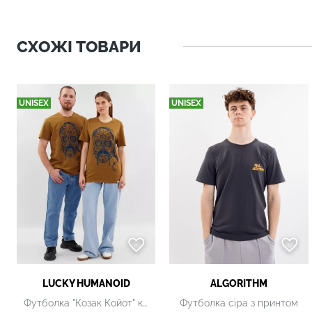
СХОЖІ ТОВАРИ
UNISEX
UNISEX
LUCKY НUMANOID
ALGORITHM
Футболка "Козак Койот" коричнева
Футболка сіра з принтом