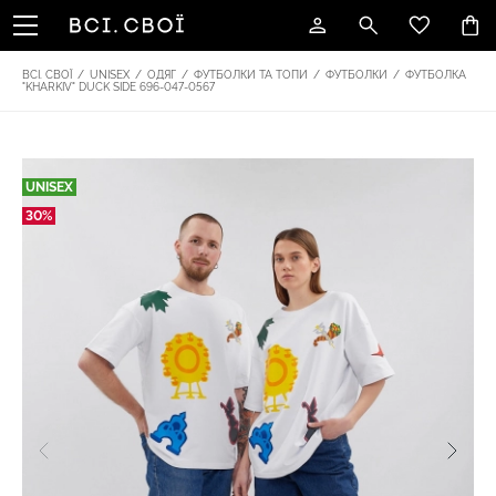
ВСІ. СВОЇ
/
UNISEX
/
ОДЯГ
/
ФУТБОЛКИ ТА ТОПИ
/
ФУТБОЛКИ
/
ФУТБОЛКА
"KHARKIV" DUCK SIDE 696-047-0567
UNISEX
30%