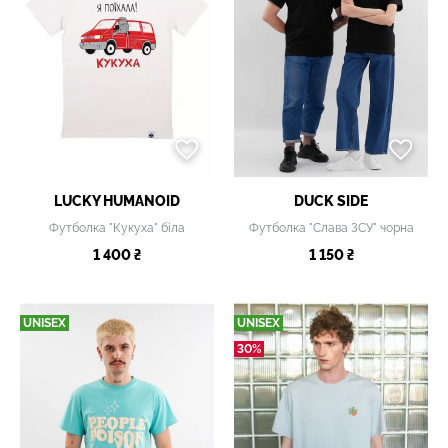
LUCKY НUMANOID
DUCK SIDE
Футболка "Кукуха" біла
Футболка "Слава ЗСУ" чорна
1 400 ₴
1 150 ₴
UNISEX
UNISEX
30%