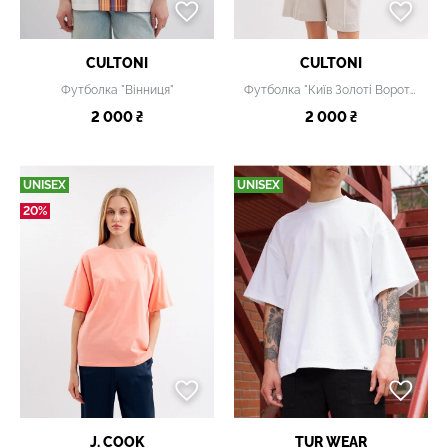
CULTONI
CULTONI
Футболка "Вінниця"
Футболка "Київ Золоті Ворота" біла
2 000 ₴
2 000 ₴
UNISEX
UNISEX
20%
J. COOK
TUR WEAR