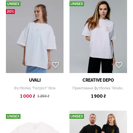
UNISEX
UNISEX
20%
UVALI
CREATIVE DEPO
Футболка “Патріот” біла
Принтована футболка "Route 12" оверсайз
1 000 ₴
1 900 ₴
1 250 ₴
UNISEX
UNISEX