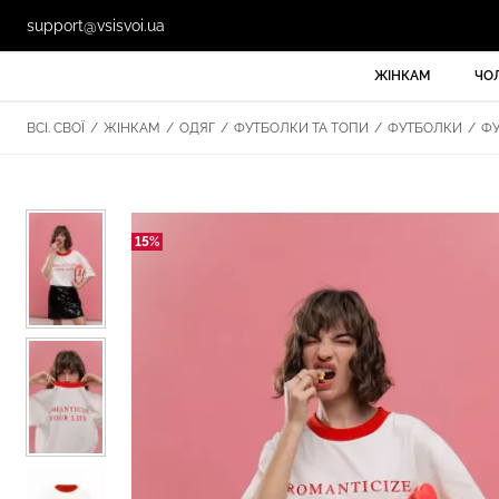
support@vsisvoi.ua
ЖІНКАМ
ЧО
ВСІ. СВОЇ
/
ЖІНКАМ
/
ОДЯГ
/
ФУТБОЛКИ ТА ТОПИ
/
ФУТБОЛКИ
/
ФУ
15%