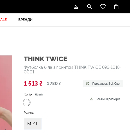
SALE
БРЕНДИ
THINK TWICE
Футболка біла з принтом THINK TWICE 696-1018-
0001
1 513 ₴
1 780 ₴
Продавець Всі. Свої
Колір:
білий
Таблиця розмірів
Розмір:
M / L