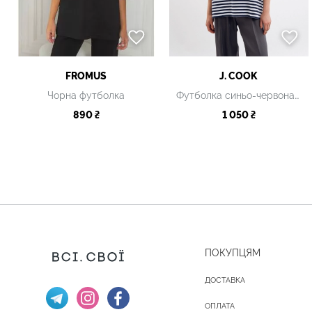
FROMUS
J. COOK
Чорна футболка
Футболка синьо-червона смугаста
890 ₴
1 050 ₴
ПОКУПЦЯМ
ДОСТАВКА
ОПЛАТА