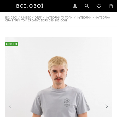
ВСІ. СВОЇ
/
UNISEX
/
ОДЯГ
/
ФУТБОЛКИ ТА ТОПИ
/
ФУТБОЛКИ
/
ФУТБОЛКА
СІРА З ПРИНТОМ CREATIVE DEPO 696-905-0063
UNISEX