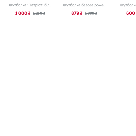
Футболка “Патріот” біла
Футболка базова рожева
Футболк
1 000 ₴
879 ₴
600 
1 250 ₴
1 099 ₴