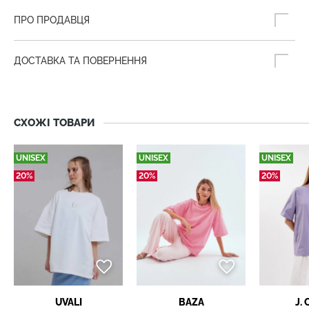
ПРО ПРОДАВЦЯ
ДОСТАВКА ТА ПОВЕРНЕННЯ
СХОЖІ ТОВАРИ
UNISEX
UNISEX
UNISEX
20%
20%
20%
UVALI
BAZA
J.