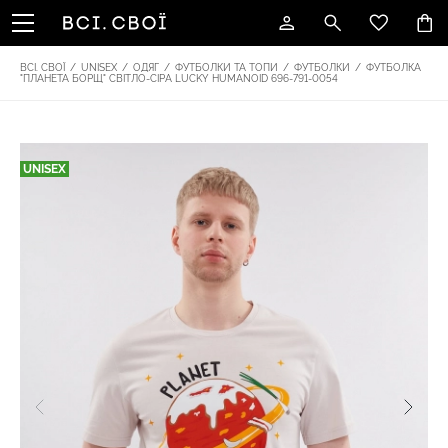
ВСІ. СВОЇ
/
UNISEX
/
ОДЯГ
/
ФУТБОЛКИ ТА ТОПИ
/
ФУТБОЛКИ
/
ФУТБОЛКА
"ПЛАНЕТА БОРЩ" СВІТЛО-СІРА LUCKY НUMANOID 696-791-0054
UNISEX