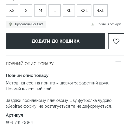
XS
S
M
L
XL
XXL
4XL
Продавець Всі. Свої
Таблиця розмірів
ДОДАТИ ДО КОШИКА
ПОВНИЙ ОПИС ТОВАРУ
Повний опис товару
Метод нанесення принта – шовкотрафаретний друк.
Прямий класичний крій.
Завдяки посиленому плечовому шву футболка чудово
зберігає форму, не розтягується та не деформується.
Артикул
696-791-0054