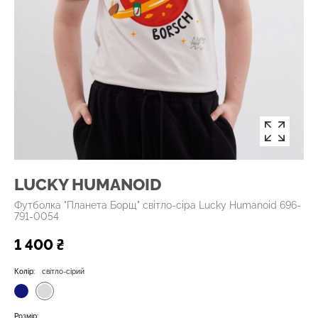
LUCKY НUMANOID
Футболка "Планета Борщ" світло-сіра Lucky Нumanoid 696-
791-0054
1 400 ₴
Колір:
світло-сірий
Розмір: