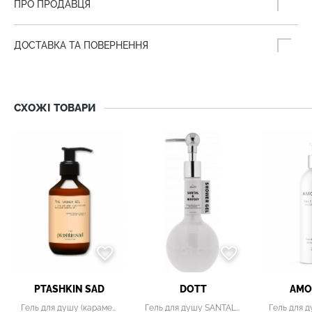
ПРО ПРОДАВЦЯ
ДОСТАВКА ТА ПОВЕРНЕННЯ
СХОЖІ ТОВАРИ
PTASHKIN SAD
DOTT
AMO
Гель для душу (карамелізована груша & кокосове молоко)
Гель для душу SANTAL & WHISKY, 350 мл