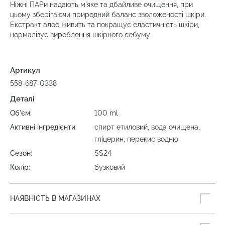
Ніжні ПАРи надають м'яке та дбайливе очищення, при
цьому зберігаючи природний баланс зволоженості шкіри.
Екстракт алое живить та покращує еластичність шкіри,
нормалізує вироблення шкірного себуму.
Артикул
558-687-0338
Деталі
Об'єм:
100 ml
Активні інгредієнти:
спирт етиловий, вода очищена,
гліцерин, перекис водню
Сезон:
SS24
Колір:
бузковий
НАЯВНІСТЬ В МАГАЗИНАХ