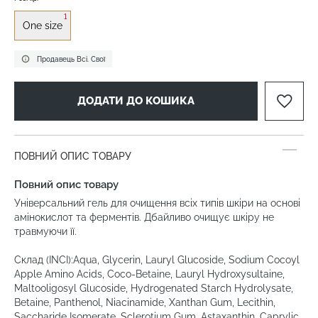
1
One size
Продавець Всі. Свої
ДОДАТИ ДО КОШИКА
ПОВНИЙ ОПИС ТОВАРУ
Повний опис товару
Універсальний гель для очищення всіх типів шкіри на основі
амінокислот та ферментів. Дбайливо очищує шкіру не
травмуючи її.
Склад (INCI):Aqua, Glycerin, Lauryl Glucoside, Sodium Cocoyl
Apple Amino Acids, Coco-Betaine, Lauryl Hydroxysultaine,
Maltooligosyl Glucoside, Hydrogenated Starch Hydrolysate,
Betaine, Panthenol, Niacinamide, Xanthan Gum, Lecithin,
Saccharide Isomerate, Sclerotium Gum, Astaxanthin, Caprylic