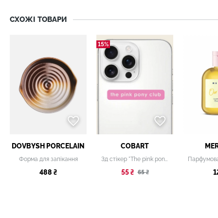
СХОЖІ ТОВАРИ
15%
DOVBYSH PORCELAIN
COBART
ME
Форма для запікання
3д стікер "The pink pony club"
488 ₴
55 ₴
1
65 ₴