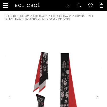
ВСІ. СВОЇ
/
ЖІНКАМ
/
АКСЕСУАРИ
/
ІНШІ АКСЕСУАРИ
/
СТРІЧКА ТВІЛЛІ
"SRIBNA BLACK RED", 8Х160 СМ LATONA 250-954-0066