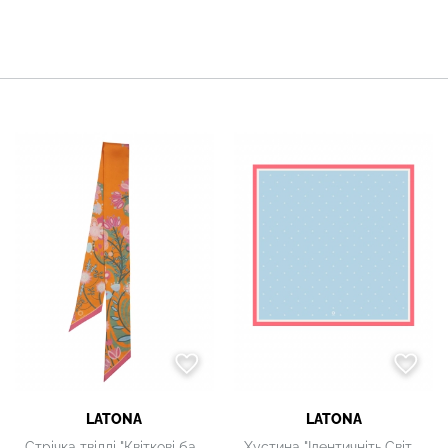
LATONA
LATONA
Стрічка твіллі "Квіткові барви.Чорнобривці"
Хустина "Ідентичніть.Світанок"