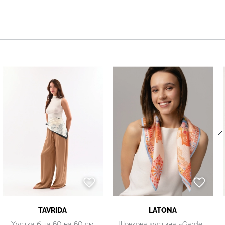
TAVRIDA
LATONA
Хустка біла 60 на 60 см
Шовкова хустина «Garden Orange»