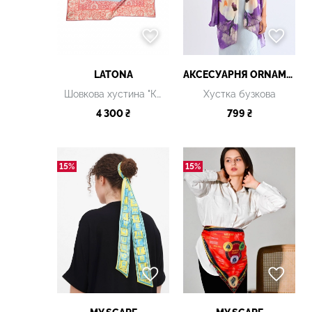
LATONA
АКСЕСУАРНЯ ОRNAMENT
Шовкова хустина "Культурна спадщита. Вибійка" Coral, 80х80 см
Хустка бузкова
4 300 ₴
799 ₴
15%
15%