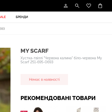
SALE
БРЕНДИ
693
MY SCARF
Хустка-твіллі "Червона калина" біло-червона My
Scarf 251-695-0693
Немає в наявності
РЕКОМЕНДОВАНІ ТОВАРИ