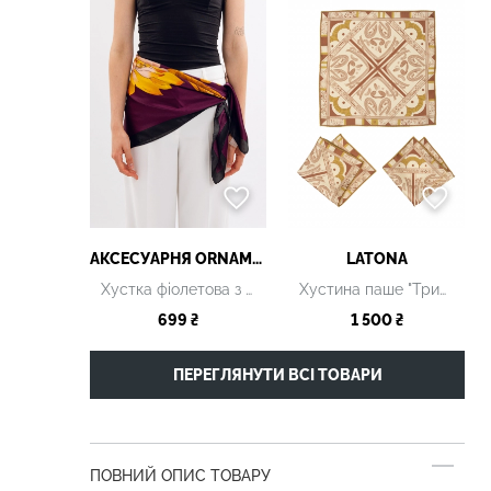
АКСЕСУАРНЯ ОRNAMENT
LATONA
Хустка фіолетова з принтом
Хустина паше "Трипільські орнаменти. Terracotta", 30 х 30 см
699 ₴
1 500 ₴
ПЕРЕГЛЯНУТИ ВСІ ТОВАРИ
ПОВНИЙ ОПИС ТОВАРУ