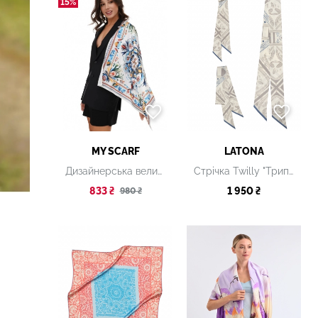
15%
MY SCARF
LATONA
Дизайнерська велика хустка "Казковий орнамент"
Стрічка Twilly "Трипільські орнаменти. Grey", 8 х 160 см
833 ₴
1 950 ₴
980 ₴