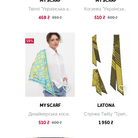
MY SCARF
MY SCARF
Твіллі "Українська абетка" з авторським дизайном
Косинка "Українська міфологія"
468 ₴
510 ₴
550 ₴
600 ₴
15%
MY SCARF
LATONA
Дизайнерська косинка "Українська абетка" жовто-блакитна
Стрічка Twilly "Трипільські орнаменти. Moss", 8 х 160 см
510 ₴
1 950 ₴
600 ₴