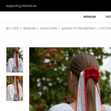
support@vsisvoi.ua
ЖІНКАМ
ЧО
ВСІ. СВОЇ
/
ЖІНКАМ
/
АКСЕСУАРИ
/
ШАРФИ ТА РУКАВИЧКИ
/
ХУСТК