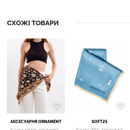
СХОЖІ ТОВАРИ
АКСЕСУАРНЯ ОRNAMENT
SOFT25
Хустка темно-коричнева з принтом
Хустка "Моє Запоріжжя"