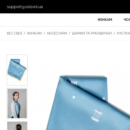
support@vsisvoi.ua
ЖІНКАМ
ЧО
ВСІ. СВОЇ
/
ЖІНКАМ
/
АКСЕСУАРИ
/
ШАРФИ ТА РУКАВИЧКИ
/
ХУСТК