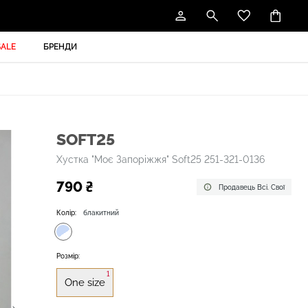
SALE
БРЕНДИ
SOFT25
Хустка "Моє Запоріжжя" Soft25 251-321-0136
790 ₴
Продавець Всі. Свої
Колір:
блакитний
Розмір:
1
One size