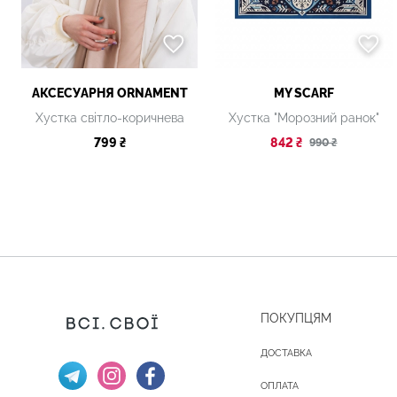
АКСЕСУАРНЯ ОRNAMENT
MY SCARF
Хустка світло-коричнева
Хустка "Морозний ранок"
799 ₴
842 ₴
990 ₴
ПОКУПЦЯМ
ДОСТАВКА
ОПЛАТА