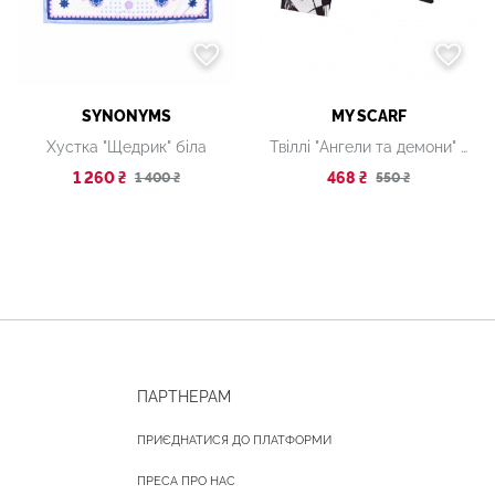
SYNONYMS
MY SCARF
Хустка "Щедрик" біла
Твіллі "Ангели та демони" з авторським дизайном
1 260 ₴
468 ₴
1 400 ₴
550 ₴
ПАРТНЕРАМ
ПРИЄДНАТИСЯ ДО ПЛАТФОРМИ
ПРЕСА ПРО НАС