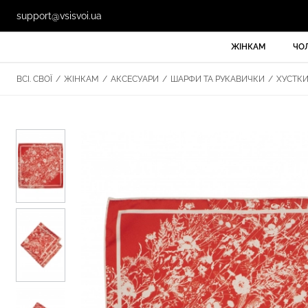
support@vsisvoi.ua
ЖІНКАМ
ЧО
ВСІ. СВОЇ
/
ЖІНКАМ
/
АКСЕСУАРИ
/
ШАРФИ ТА РУКАВИЧКИ
/
ХУСТК