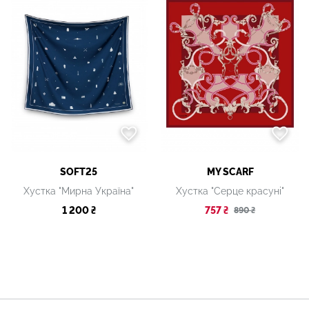
SOFT25
MY SCARF
Хустка "Мирна Україна"
Хустка "Серце красуні"
1 200 ₴
757 ₴
890 ₴