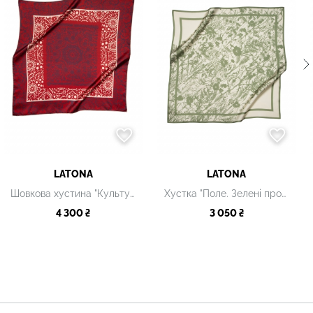
LATONA
LATONA
Шовкова хустина "Культурна спадщита. Вибійка", 80х80 см
Хустка "Поле. Зелені простори"
4 300 ₴
3 050 ₴