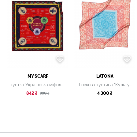
MY SCARF
LATONA
хустка Украінська міфологія
Шовкова хустина "Культурна спадщита. Вибійка" Coral, 80х80 см
842 ₴
4 300 ₴
990 ₴