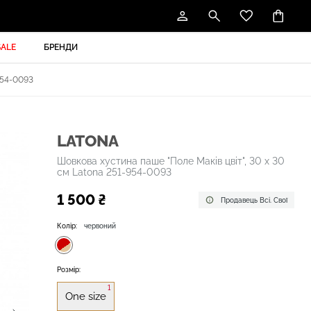
SALE
БРЕНДИ
54-0093
LATONA
Шовкова хустина паше "Поле Маків цвіт", 30 х 30
см Latona 251-954-0093
1 500 ₴
Продавець Всі. Свої
Колір:
червоний
Розмір:
1
One size