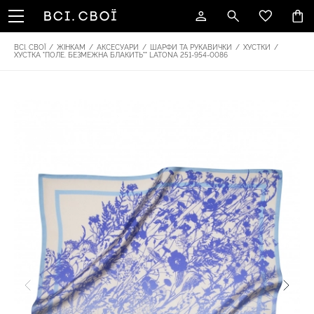
ВСІ. СВОЇ
/
ЖІНКАМ
/
АКСЕСУАРИ
/
ШАРФИ ТА РУКАВИЧКИ
/
ХУСТКИ
/
ХУСТКА "ПОЛЕ. БЕЗМЕЖНА БЛАКИТЬ"" LATONA 251-954-0086