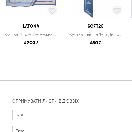
LATONA
SOFT25
Хустка "Поле. Безмежна блакить"
Хустка-твіллін "Мій Дніпро"
4 200 ₴
480 ₴
ОТРИМУВАТИ ЛИСТИ ВІД СВОЇХ