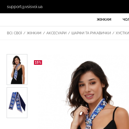
support@vsisvoi.ua
ЖІНКАМ
ЧО
ВСІ. СВОЇ
/
ЖІНКАМ
/
АКСЕСУАРИ
/
ШАРФИ ТА РУКАВИЧКИ
/
ХУСТК
15%