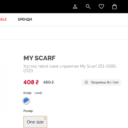
SALE
БРЕНДИ
MY SCARF
Хустка твіллі синя з принтом My Scarf 251-0695-
0723
408 ₴
480 ₴
Продавець Всі. Свої
Колір:
синій
Розмір:
1
One size