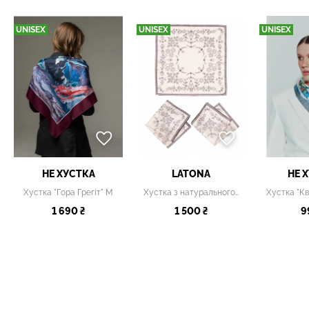
UNISEX
UNISEX
UNISEX
НЕ ХУСТКА
LATONA
НЕ 
Хустка "Гора Грегіт" М
Хустка з натурального шовку
1 690 ₴
1 500 ₴
9