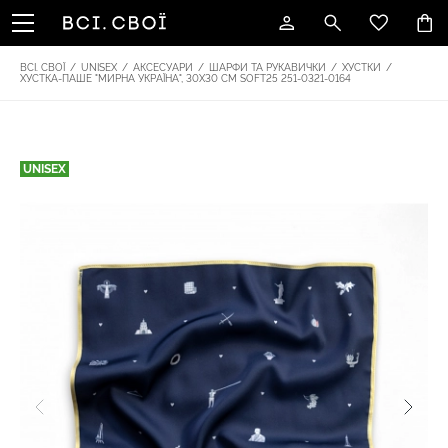
ВСІ. СВОЇ
/
UNISEX
/
АКСЕСУАРИ
/
ШАРФИ ТА РУКАВИЧКИ
/
ХУСТКИ
/
ХУСТКА-ПАШЕ "МИРНА УКРАЇНА", 30Х30 СМ SOFT25 251-0321-0164
UNISEX