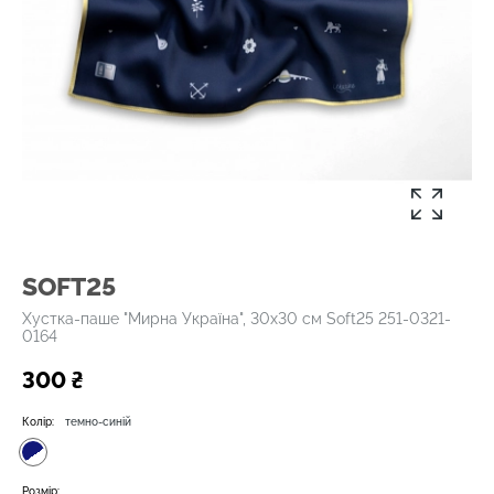
SOFT25
Хустка-паше "Мирна Україна", 30х30 см Soft25 251-0321-
0164
300 ₴
Колір:
темно-синій
Розмір: