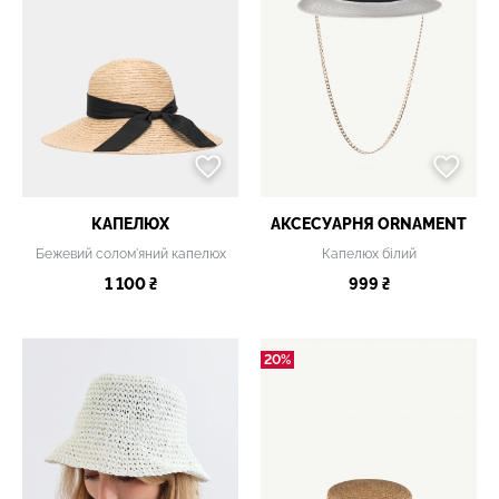
КАПЕЛЮХ
АКСЕСУАРНЯ ОRNAMENT
Бежевий солом'яний капелюх
Капелюх білий
1 100 ₴
999 ₴
20%