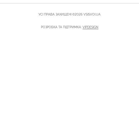
УСІ ПРАВА ЗАХИЩЕНІ ©2026 VSISVOI.UA
РОЗРОБКА ТА ПІДТРИМКА:
VIPDESIGN