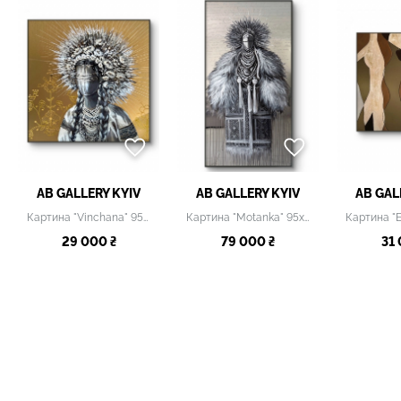
AB GALLERY KYIV
AB GALLERY KYIV
AB GAL
Картина "Vinchana" 95х95см
Картина "Motanka" 95х195см
29 000 ₴
79 000 ₴
31 