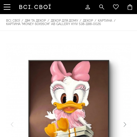
ВСІ. СВОЇ
/
ДІМ ТА ДЕКОР
/
ДЕКОР ДЛЯ ДОМУ
/
ДЕКОР
/
КАРТИНА
/
КАРТИНА "MONEY 60Х95СМ" AB GALLERY KYIV 538-1188-0026