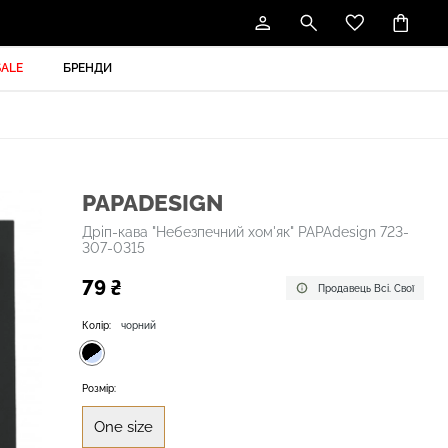
SALE
БРЕНДИ
PAPADESIGN
Дріп-кава "Небезпечний хом'як" PAPAdesign 723-
307-0315
79 ₴
Продавець Всі. Свої
Колір:
чорний
Розмір:
One size