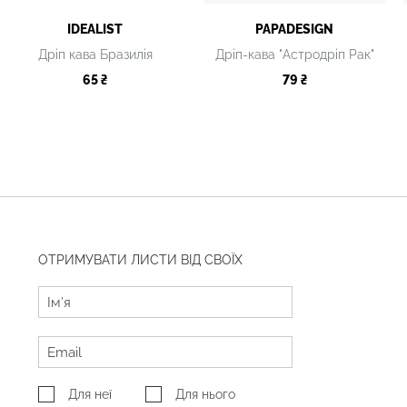
IDEALIST
PAPADESIGN
Дріп кава Бразилія
Дріп-кава "Астродріп Рак"
65 ₴
79 ₴
ОТРИМУВАТИ ЛИСТИ ВІД СВОЇХ
Для неї
Для нього