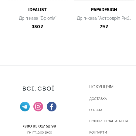
IDEALIST
PAPADESIGN
Дріп кава "Ефіопія"
Дріп-кава "Астродріп Риби"
380 ₴
79 ₴
ПОКУПЦЯМ
ДОСТАВКА
ОПЛАТА
ПОШИРЕНІ ЗАПИТАННЯ
+380 95 017 52 99
КОНТАКТИ
ПН-ПТ 10:00-19:00