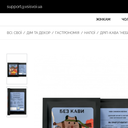
support@vsisvoi.ua
ЖІНКАМ
ЧО
ВСІ. СВОЇ
/
ДІМ ТА ДЕКОР
/
ГАСТРОНОМІЯ
/
НАПОЇ
/
ДРІП-КАВА "НЕБ