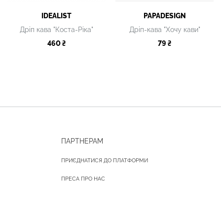
IDEALIST
PAPADESIGN
Дріп кава "Коста-Ріка"
Дріп-кава "Хочу кави"
460 ₴
79 ₴
ПАРТНЕРАМ
ПРИЄДНАТИСЯ ДО ПЛАТФОРМИ
ПРЕСА ПРО НАС