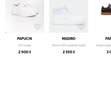
PAPUCHI
MADIRO
PA
Білі кеди
Жіночі білі шкіряні кеди
Кеди кори
2 900 ₴
2 590 ₴
3 