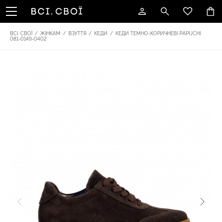
ВСІ. СВОЇ
/
ЖІНКАМ
/
ВЗУТТЯ
/
КЕДИ
/
КЕДИ ТЕМНО-КОРИЧНЕВІ PAPUCHI
081-0149-0402