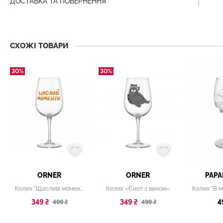
ДОСТАВКА ТА ПОВЕРНЕННЯ
СХОЖІ ТОВАРИ
30%
30%
ORNER
ORNER
PAPA
Келих "Щасливі моменти"
Келих «Єнот з вином»
349 ₴
349 ₴
4
499 ₴
499 ₴