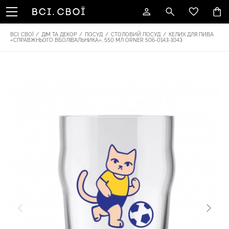
ВСІ. СВОЇ
/
ДІМ ТА ДЕКОР
/
ПОСУД
/
СТОЛОВИЙ ПОСУД
/
КЕЛИХ ДЛЯ ПИВА
«СПРАВЖНЬОГО ВБОЛІВАЛЬНИКА», 550 МЛ ORNER 506-0143-1043