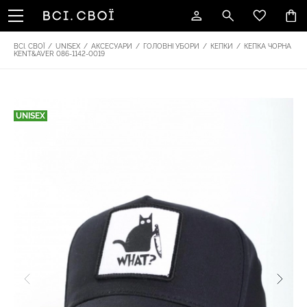
ВСІ. СВОЇ
/
UNISEX
/
АКСЕСУАРИ
/
ГОЛОВНІ УБОРИ
/
КЕПКИ
/
КЕПКА ЧОРНА
KENT&AVER 086-1142-0019
UNISEX