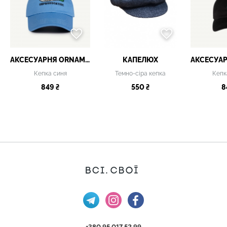
АКСЕСУАРНЯ ОRNAMENT
КАПЕЛЮХ
Кепка синя
Темно-сіра кепка
Кепк
849 ₴
550 ₴
8
+380 95 017 52 99