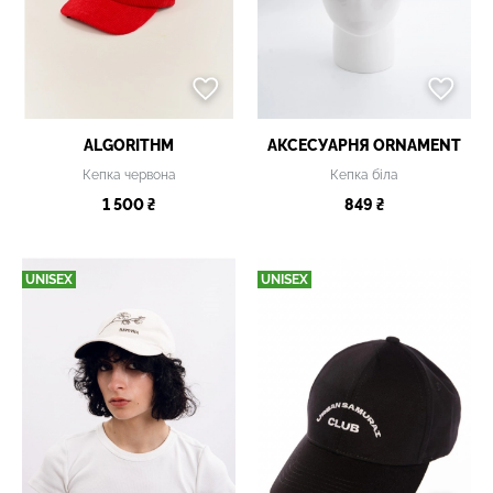
ALGORITHM
АКСЕСУАРНЯ ОRNAMENT
Кепка червона
Кепка біла
1 500 ₴
849 ₴
UNISEX
UNISEX