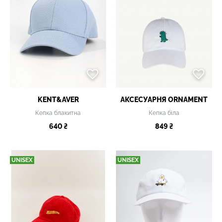
KENT&AVER
АКСЕСУАРНЯ ОRNAMENT
Кепка блакитна
Кепка біла
640 ₴
849 ₴
UNISEX
UNISEX