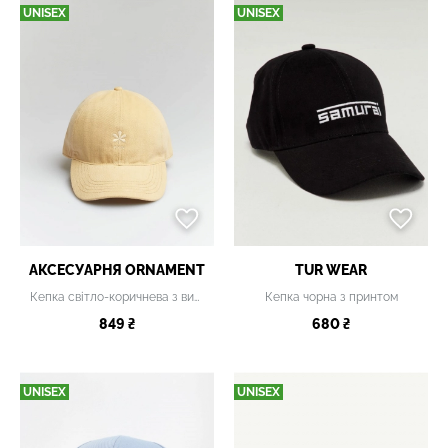
UNISEX
UNISEX
АКСЕСУАРНЯ ОRNAMENT
TUR WEAR
Кепка світло-коричнева з вишивкою
Кепка чорна з принтом
849 ₴
680 ₴
UNISEX
UNISEX