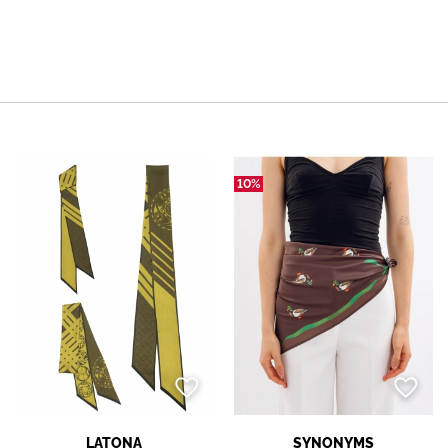
10%
LATONA
SYNONYMS