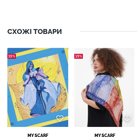
СХОЖІ ТОВАРИ
15%
15%
MY SCARF
MY SCARF