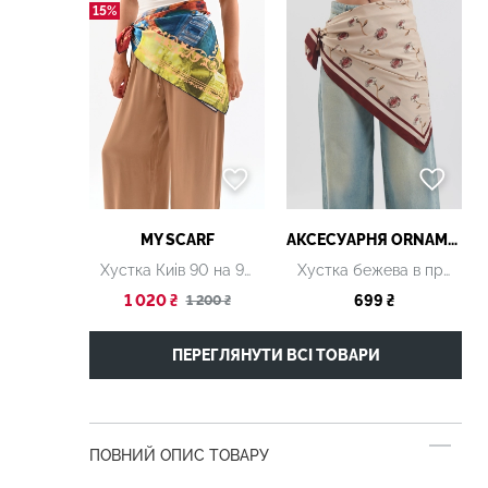
15%
MY SCARF
АКСЕСУАРНЯ ОRNAMENT
Хустка Киів 90 на 90 см
Хустка бежева в принт 90*90 см
1 020 ₴
699 ₴
1 200 ₴
ПЕРЕГЛЯНУТИ ВСІ ТОВАРИ
ПОВНИЙ ОПИС ТОВАРУ