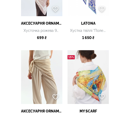
АКСЕСУАРНЯ ОRNAMENT
LATONA
Хусточка рожева 90*90 см
Хустка твіллі "Поле. Безмежна блакить"
699 ₴
1 650 ₴
15%
АКСЕСУАРНЯ ОRNAMENT
MY SCARF