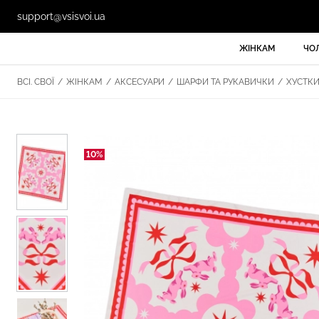
support@vsisvoi.ua
ЖІНКАМ
ЧО
ВСІ. СВОЇ
/
ЖІНКАМ
/
АКСЕСУАРИ
/
ШАРФИ ТА РУКАВИЧКИ
/
ХУСТК
10%