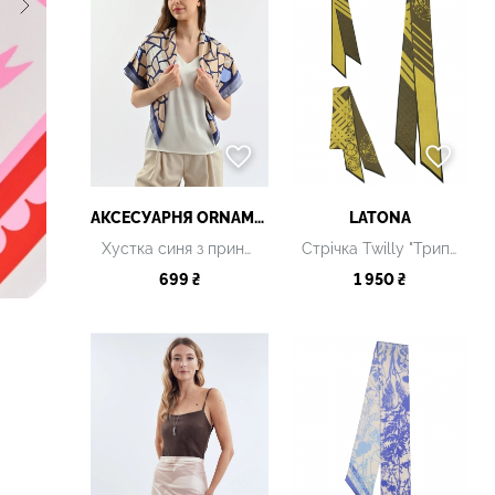
АКСЕСУАРНЯ ОRNAMENT
LATONA
Хустка синя з принтом
Стрічка Twilly "Трипільські орнаменти. Moss", 8 х 160 см
699 ₴
1 950 ₴