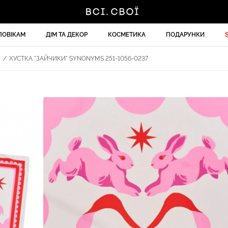
ЛОВІКАМ
ДІМ ТА ДЕКОР
КОСМЕТИКА
ПОДАРУНКИ
И
/
ХУСТКА "ЗАЙЧИКИ" SYNONYMS 251-1056-0237