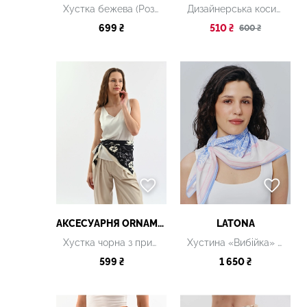
Хустка бежева (Розмір 90*90 см)
Дизайнерська косинка "Київ. 4 сезони"
699 ₴
510 ₴
600 ₴
АКСЕСУАРНЯ ОRNAMENT
LATONA
Хустка чорна з принтом
Хустина «Вибійка» Небо 65 х 65 см
599 ₴
1 650 ₴