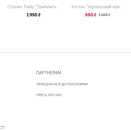
Стрічка Twilly "Трипільські орнаменти. Moss", 8 х 160 см
Хустка "Український крижень"
1 950 ₴
990 ₴
1 100 ₴
ПАРТНЕРАМ
ПРИЄДНАТИСЯ ДО ПЛАТФОРМИ
ПРЕСА ПРО НАС
СТІ