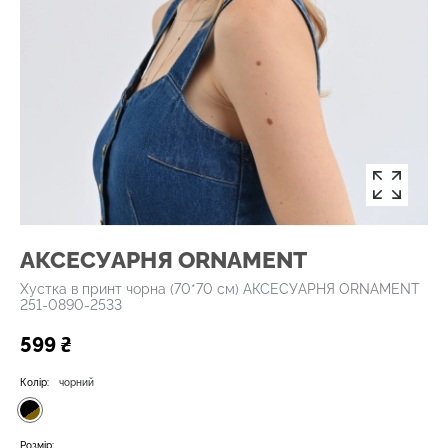
АКСЕСУАРНЯ ОRNAMENT
Хустка в принт чорна (70*70 см) АКСЕСУАРНЯ ОRNAMENT
251-0890-2533
599 ₴
Колір:
чорний
Розмір: