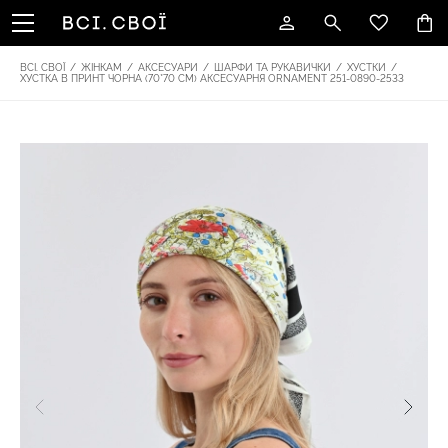
ВСІ. СВОЇ
/
ЖІНКАМ
/
АКСЕСУАРИ
/
ШАРФИ ТА РУКАВИЧКИ
/
ХУСТКИ
/
ХУСТКА В ПРИНТ ЧОРНА (70*70 СМ) АКСЕСУАРНЯ ОRNAMENT 251-0890-2533