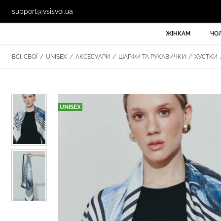
support@vsisvoi.ua
ЖІНКАМ
ЧО
ВСІ. СВОЇ
/
UNISEX
/
АКСЕСУАРИ
/
ШАРФИ ТА РУКАВИЧКИ
/
ХУСТКИ
UNISEX