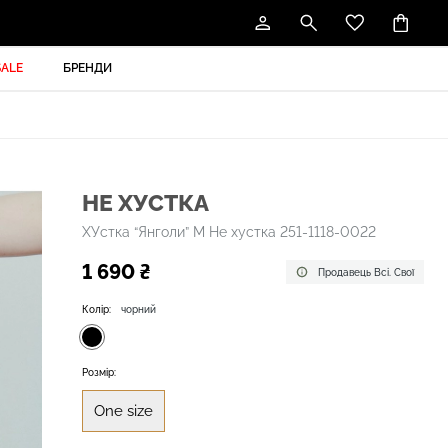
SALE
БРЕНДИ
НЕ ХУСТКА
ХУстка “Янголи” М Не хустка 251-1118-0022
1 690 ₴
Продавець Всі. Свої
Колір:
чорний
Розмір:
One size