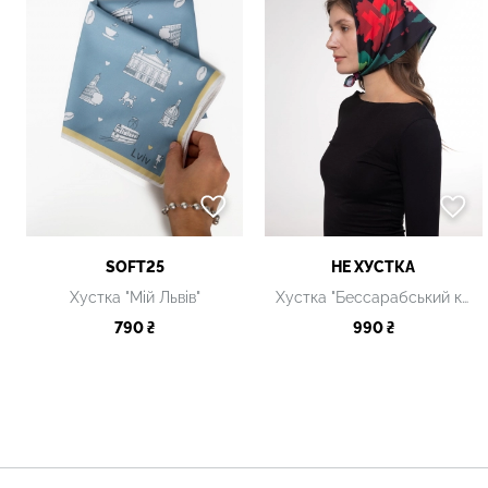
SOFT25
НЕ ХУСТКА
Хустка "Мій Львів"
Хустка "Бессарабський килим" S
790 ₴
990 ₴