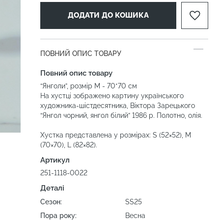
ДОДАТИ ДО КОШИКА
ПОВНИЙ ОПИС ТОВАРУ
Повний опис товару
“Янголи”, розмір М - 70*70 см
На хустці зображено картину українського
художника-шістдесятника, Віктора Зарецького
“Янгол чорний, янгол білий” 1986 р. Полотно, олія.
Хустка представлена у розмірах: S (52×52), M
(70×70), L (82×82).
Артикул
251-1118-0022
Деталі
Сезон:
SS25
Пора року:
Весна