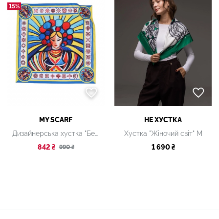
15%
MY SCARF
НЕ ХУСТКА
Дизайнерська хустка "Берегиня"
Хустка "Жіночий світ" М
842 ₴
1 690 ₴
990 ₴