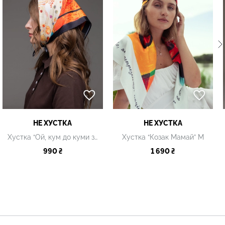
НЕ ХУСТКА
НЕ ХУСТКА
Хустка “Ой, кум до куми залицявся” S
Хустка “Козак Мамай” М
990 ₴
1 690 ₴