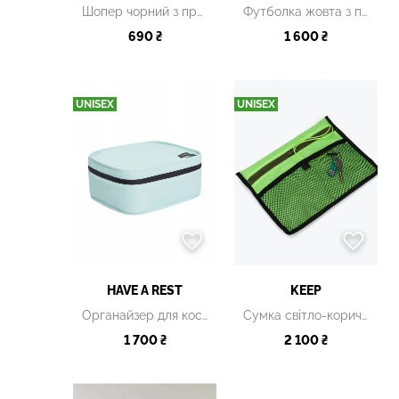
Шопер чорний з принтом
Футболка жовта з принтом
690 ₴
1 600 ₴
UNISEX
UNISEX
HAVE A REST
KEEP
Органайзер для косметики ECO TRAVEL блакитний
Сумка світло-коричнева
1 700 ₴
2 100 ₴