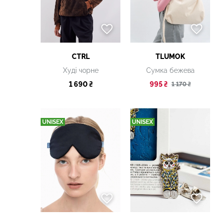
CTRL
TLUMOK
Худі чорне
Сумка бежева
1 690 ₴
995 ₴
1 170 ₴
UNISEX
UNISEX