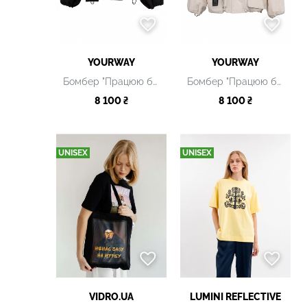
YOURWAY
YOURWAY
Бомбер "Працюю без Wi-Fi" чорний
Бомбер "Працюю без Wi-Fi" білий
8 100 ₴
8 100 ₴
UNISEX
UNISEX
VIDRO.UA
LUMINI REFLECTIVE