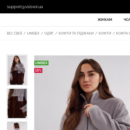
support@vsisvoi.ua
ЖІНКАМ
ЧО
ВСІ. СВОЇ
/
UNISEX
/
ОДЯГ
/
КОФТИ ТА ПІДЖАКИ
/
КОФТИ
/
КОФТА С
UNISEX
15%