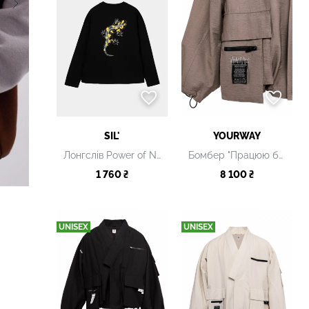
SIL'
YOURWAY
Лонгслів Power of Nature чорний
Бомбер "Працюю без Wi-Fi" коричневий
1 760 ₴
8 100 ₴
UNISEX
UNISEX