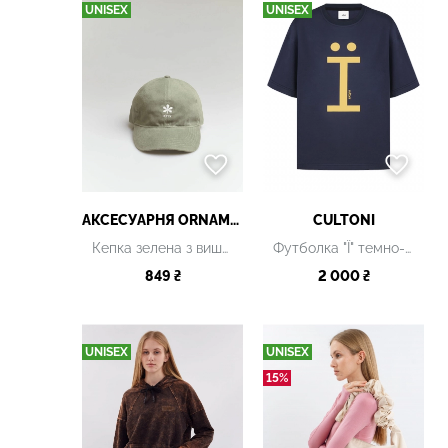
UNISEX
UNISEX
АКСЕСУАРНЯ ОRNAMENT
CULTONI
Кепка зелена з вишивкою
Футболка "Ї" темно-сіра
849 ₴
2 000 ₴
UNISEX
UNISEX
15%