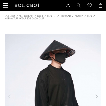
ВСІ. СВОЇ
/
ЧОЛОВІКАМ
/
ОДЯГ
/
КОФТИ ТА ПІДЖАКИ
/
КОФТИ
/
КОФТА
ЧОРНА TUR WEAR 108-0100-0127