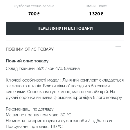
Футболка темно-зелена
Штани "Brave"
700 ₴
1 320 ₴
ПЕРЕГЛЯНУТИ ВСІ ТОВАРИ
ПОВНИЙ ОПИС ТОВАРУ
Повний опис товару
Склад тканини: 55% льон 47% бавовна
Ключові особливості моделі: Льняний комплект складається
з кімоно та штанів. Брюки вільної посадки з боковими
кишенями. Сорочка імітує кімоно, має оверсайз крій. На
рукаві сорочки вишивка фірмових ієрогліфів білого кольору
Рекомендації по догляду:
Машинне прання при макс. 30 ºC
Не можна використовувати лужні засоби / відбілювач
Прасування при макс. 110 ºC