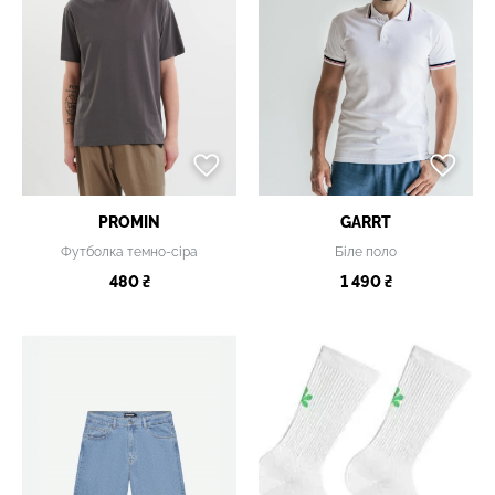
PROMIN
GARRT
Футболка темно-сіра
Біле поло
480 ₴
1 490 ₴