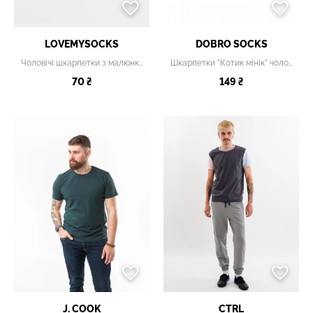
LOVEMYSOCKS
DOBRO SOCKS
Чоловічі шкарпетки з малюнком
Шкарпетки "Котик мінік" чоловічі
70 ₴
149 ₴
J. COOK
CTRL