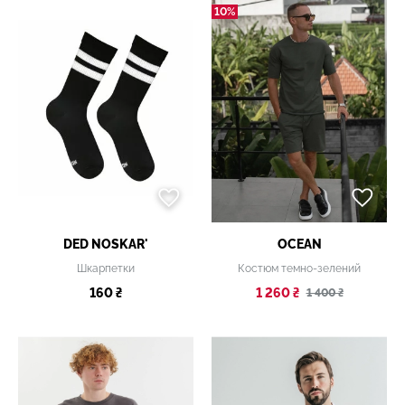
10%
DED NOSKAR'
OCEAN
Шкарпетки
Костюм темно-зелений
160 ₴
1 260 ₴
1 400 ₴