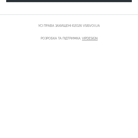
УСІ ПРАВА ЗАХИЩЕНІ ©2026 VSISVOI.UA
РОЗРОБКА ТА ПІДТРИМКА:
VIPDESIGN