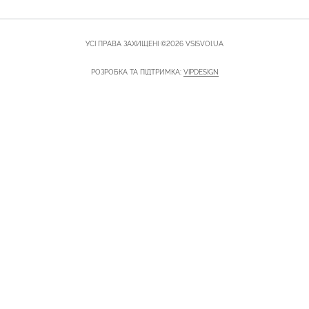
УСІ ПРАВА ЗАХИЩЕНІ ©2026 VSISVOI.UA
РОЗРОБКА ТА ПІДТРИМКА:
VIPDESIGN