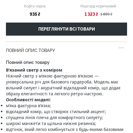
Кофта чорна
Рашгард коричневий
935 ₴
1 323 ₴
1 890 ₴
ПЕРЕГЛЯНУТИ ВСІ ТОВАРИ
ПОВНИЙ ОПИС ТОВАРУ
Повний опис товару
Вʼязаний светр з коміром
Ніжний светр з мʼякою фактурною в’язкою —
універсальна річ для базового гардероба. Модель має
вільний силует і акуратний відкладний комір, що додає
образу елегантності та легкого ретро‑настрою.
Особливості моделі:
м’яка фактурна вʼязка;
відкладний комір, що створює стильний акцент;
спущена лінія плеча для комфортного силуету;
широкі манжети та щільна нижня резинка;
відтінок, який легко комбінується з будь‑якими базовими