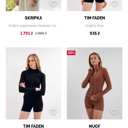
SKRIPKA
TIM FADEN
Кофта коричнево-бежева смугаста
Кофта біла
1 791 ₴
935 ₴
1 990 ₴
30%
TIM FADEN
NUÓF