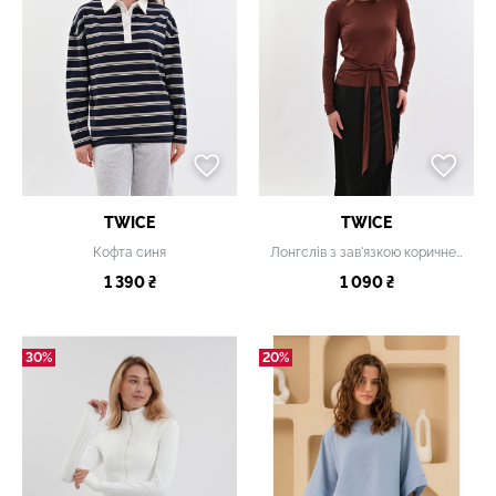
TWICE
TWICE
Кофта синя
Лонгслів з зав'язкою коричневий
1 390 ₴
1 090 ₴
30%
20%