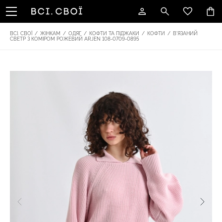
ВСІ. СВОЇ
/
ЖІНКАМ
/
ОДЯГ
/
КОФТИ ТА ПІДЖАКИ
/
КОФТИ
/
ВʼЯЗАНИЙ
СВЕТР З КОМІРОМ РОЖЕВИЙ ARJEN 108-0709-0895