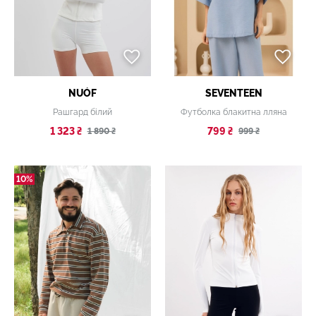
NUÓF
SEVENTEEN
Рашгард білий
Футболка блакитна лляна
1 323 ₴
799 ₴
1 890 ₴
999 ₴
10%