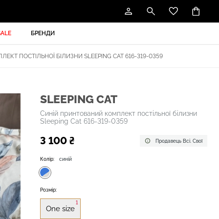
SALE
БРЕНДИ
КТ ПОСТІЛЬНОЇ БІЛИЗНИ SLEEPING CAT 616-319-0359
SLEEPING CAT
Синій принтований комплект постільної білизни
Sleeping Cat 616-319-0359
3 100 ₴
Продавець Всі. Свої
Колір:
синій
Розмір:
1
One size