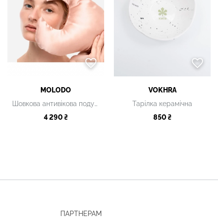
MOLODO
VOKHRA
Шовкова антивікова подушка рожева
Тарілка керамічна
4 290 ₴
850 ₴
ПАРТНЕРАМ