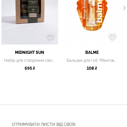
MIDNIGHT SUN
BALME
Набір для створення свічки "Лімончелло"
Бальзам для губ "Манговий сорбет"
695 ₴
108 ₴
ОТРИМУВАТИ ЛИСТИ ВІД СВОЇХ