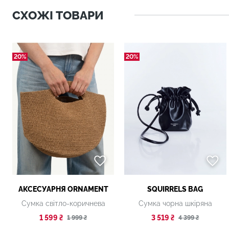
СХОЖІ ТОВАРИ
20%
20%
АКСЕСУАРНЯ ОRNAMENT
SQUIRRELS BAG
Сумка світло-коричнева
Сумка чорна шкіряна
1 599 ₴
3 519 ₴
1 999 ₴
4 399 ₴