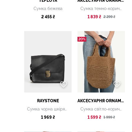
TEPLOTA
АКСЕСУАРНЯ ОRNAMENT
Сумка бежева
Сумка темно-коричнева
2 455 ₴
1 839 ₴
2 299 ₴
20%
RAYSTONE
АКСЕСУАРНЯ ОRNAMENT
Сумка чорна шкіряна
Сумка світло-коричнева
1 969 ₴
1 599 ₴
1 999 ₴