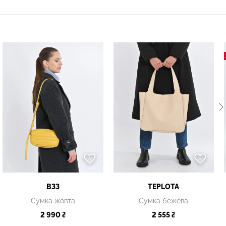
B33
TEPLOTA
Сумка жовта
Сумка бежева
2 990 ₴
2 555 ₴