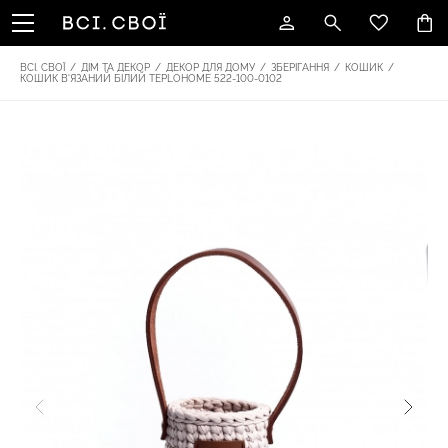
ВСІ. СВОЇ
/
ДІМ ТА ДЕКОР
/
ДЕКОР ДЛЯ ДОМУ
/
ЗБЕРІГАННЯ
/
КОШИК
/
КОШИК В'ЯЗАНИЙ БІЛИЙ TEPLOHOME 522-100-0102